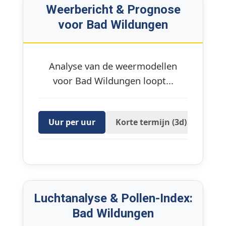
Weerbericht & Prognose
voor Bad Wildungen
Analyse van de weermodellen
voor Bad Wildungen loopt...
Uur per uur
Korte termijn (3d)
16 D
Luchtanalyse & Pollen-Index:
Bad Wildungen