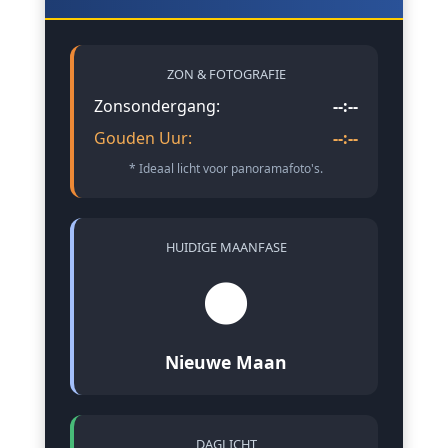
ZON & FOTOGRAFIE
Zonsondergang:
--:--
Gouden Uur:
--:--
* Ideaal licht voor panoramafoto's.
HUIDIGE MAANFASE
🌑
Nieuwe Maan
DAGLICHT