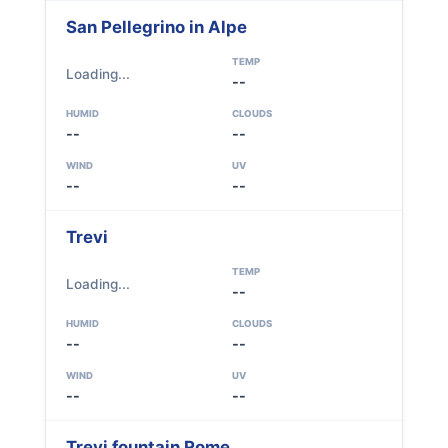
San Pellegrino in Alpe
TEMP
Loading...
--
HUMID
CLOUDS
--
--
WIND
UV
--
--
Trevi
TEMP
Loading...
--
HUMID
CLOUDS
--
--
WIND
UV
--
--
Trevi fountain Rome