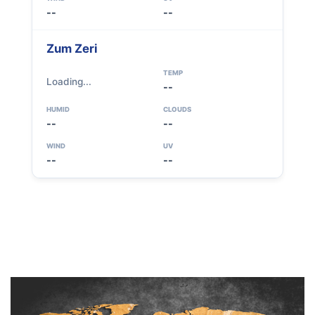
--
--
Zum Zeri
TEMP
Loading...
--
HUMID
CLOUDS
--
--
WIND
UV
--
--