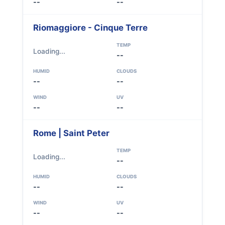
--
--
Riomaggiore - Cinque Terre
TEMP
Loading...
--
HUMID
CLOUDS
--
--
WIND
UV
--
--
Rome | Saint Peter
TEMP
Loading...
--
HUMID
CLOUDS
--
--
WIND
UV
--
--