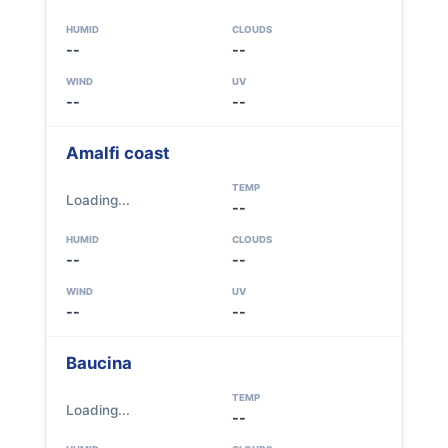
HUMID
CLOUDS
--
--
WIND
UV
--
--
Amalfi coast
TEMP
Loading...
--
HUMID
CLOUDS
--
--
WIND
UV
--
--
Baucina
TEMP
Loading...
--