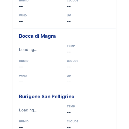
HUMID
CLOUDS
--
--
WIND
UV
--
--
Bocca di Magra
TEMP
Loading...
--
HUMID
CLOUDS
--
--
WIND
UV
--
--
Burigone San Pelligrino
TEMP
Loading...
--
HUMID
CLOUDS
--
--