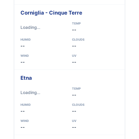
Corniglia - Cinque Terre
TEMP
Loading...
--
HUMID
CLOUDS
--
--
WIND
UV
--
--
Etna
TEMP
Loading...
--
HUMID
CLOUDS
--
--
WIND
UV
--
--