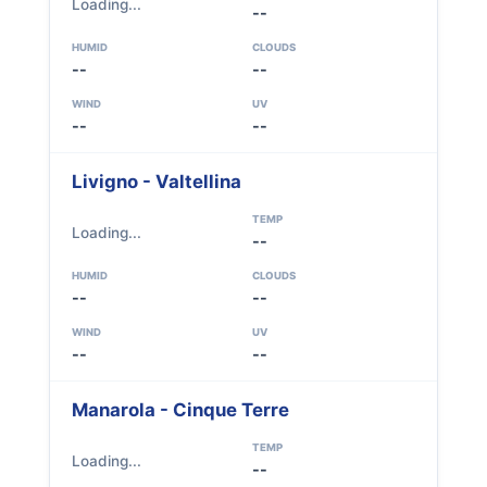
Loading...
--
HUMID
CLOUDS
--
--
WIND
UV
--
--
Livigno - Valtellina
TEMP
Loading...
--
HUMID
CLOUDS
--
--
WIND
UV
--
--
Manarola - Cinque Terre
TEMP
Loading...
--