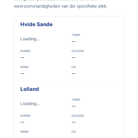
weersomstandigheden van die specifieke plek.
Hvide Sande
TEMP
Loading...
--
HUMID
CLOUDS
--
--
WIND
UV
--
--
Lolland
TEMP
Loading...
--
HUMID
CLOUDS
--
--
WIND
UV
--
--