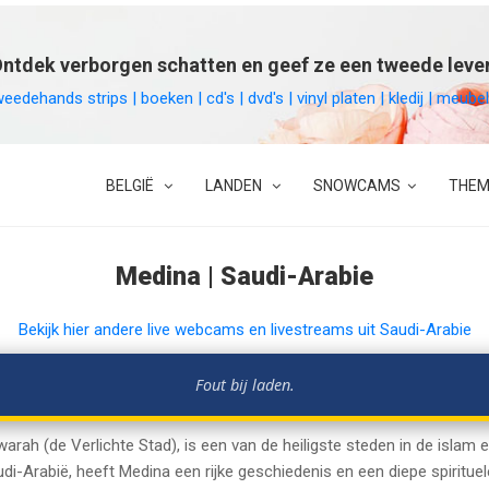
ntdek verborgen schatten en geef ze een tweede leve
weedehands strips | boeken | cd's | dvd's | vinyl platen | kledij | meu
BELGIË
LANDEN
SNOWCAMS
THEM
Medina | Saudi-Arabie
Bekijk hier andere live webcams en livestreams uit Saudi-Arabie
Fout bij laden.
ah (de Verlichte Stad), is een van de heiligste steden in de islam 
di-Arabië, heeft Medina een rijke geschiedenis en een diepe spirituel