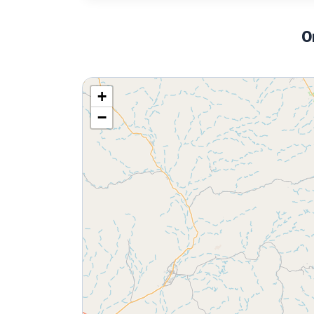
O
+
−