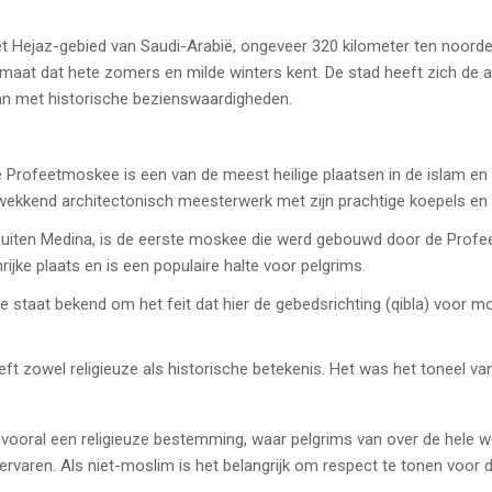
t Hejaz-gebied van Saudi-Arabië, ongeveer 320 kilometer ten noorden
maat dat hete zomers en milde winters kent. De stad heeft zich de a
 met historische bezienswaardigheden.
 Profeetmoskee is een van de meest heilige plaatsen in de islam en t
ekkend architectonisch meesterwerk met zijn prachtige koepels en 
uiten Medina, is de eerste moskee die werd gebouwd door de Profe
jke plaats en is een populaire halte voor pelgrims.
 staat bekend om het feit dat hier de gebedsrichting (qibla) voor 
 zowel religieuze als historische betekenis. Het was het toneel van d
vooral een religieuze bestemming, waar pelgrims van over de hele w
varen. Als niet-moslim is het belangrijk om respect te tonen voor d