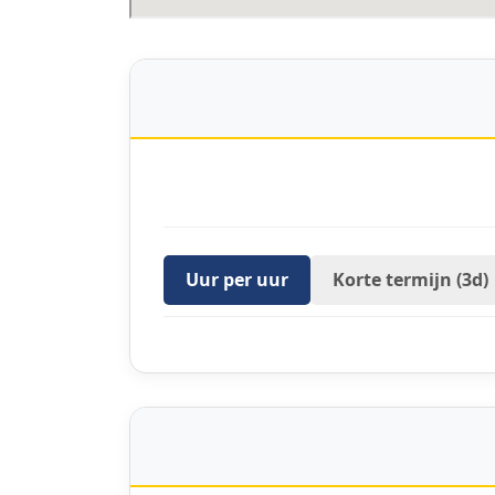
Uur per uur
Korte termijn (3d)