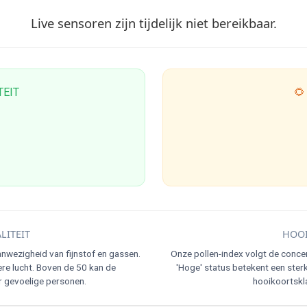
Live sensoren zijn tijdelijk niet bereikbaar.
TEIT
🌻
LITEIT
HOOI
nwezigheid van fijnstof en gassen.
Onze pollen-index volgt de conce
re lucht. Boven de 50 kan de
'Hoge' status betekent een ster
r gevoelige personen.
hooikoortskla