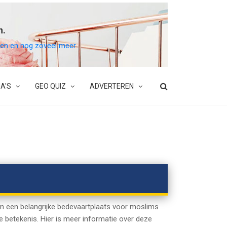
n.
belen en nog zoveel meer
A'S
GEO QUIZ
ADVERTEREN
en een belangrijke bedevaartplaats voor moslims
e betekenis. Hier is meer informatie over deze