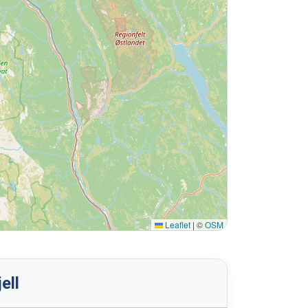
Leaflet
|
©
OSM
ell