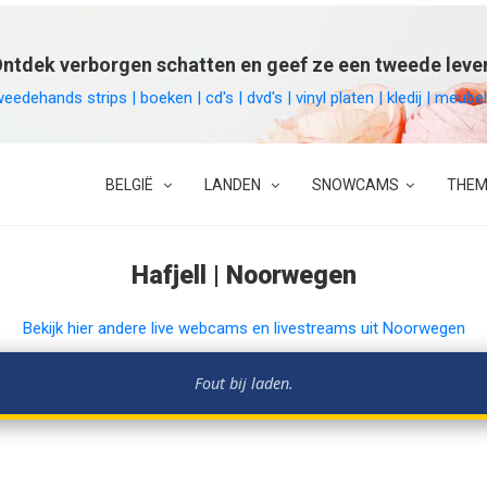
ntdek verborgen schatten en geef ze een tweede leve
weedehands strips | boeken | cd's | dvd's | vinyl platen | kledij | meu
BELGIË
LANDEN
SNOWCAMS
THEM
Hafjell | Noorwegen
Bekijk hier andere live webcams en livestreams uit Noorwegen
Fout bij laden.