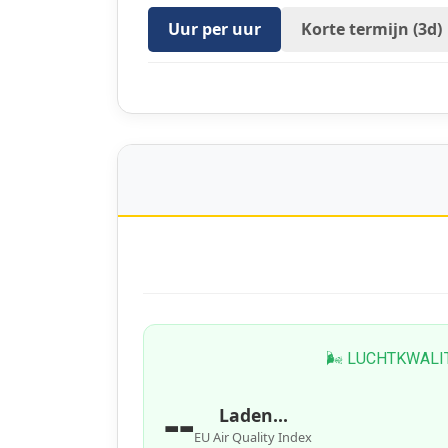
Uur per uur
Korte termijn (3d)
🌬 LUCHTKWALI
--
Laden...
EU Air Quality Index