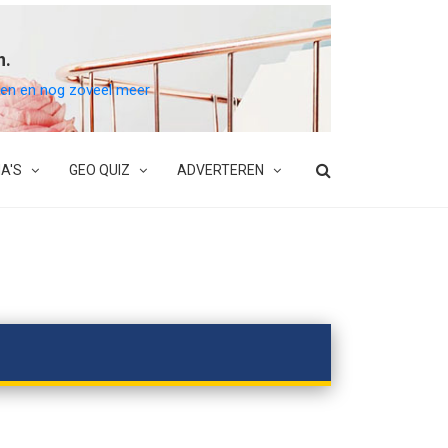
n.
belen en nog zoveel meer
A'S
GEO QUIZ
ADVERTEREN