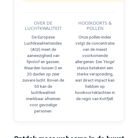
OVER DE
HOOIKOORTS &
LUCHTKWALITEIT
POLLEN
De Europese
Onze pollen-index
Luchtkwaliteitsindex
volgt de concentratie
(AQI) meet de
van de meest
aanwezigheid van
voorkomende
fijnstof en gassen.
allergenen. Een 'Hoge'
Waarden tussen 0 en
status betekent een
20 duiden op zeer
sterke verspreiding,
zuivere lucht. Boven de
wat direct impact kan
50 kan de
hebben op
luchtkwaliteit
hooikoortsklachten in
merkbaar afnemen
de regio van Kvitfjell.
voor gevoelige
personen.