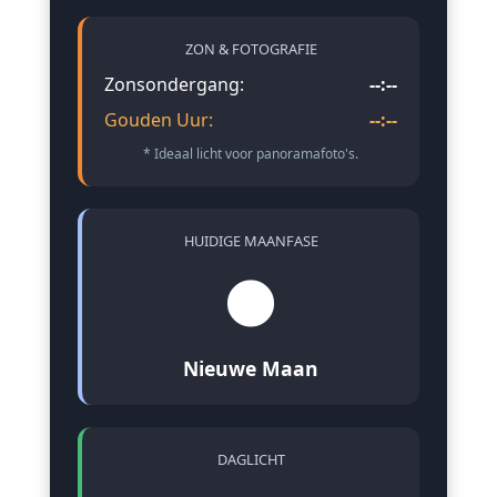
ZON & FOTOGRAFIE
Zonsondergang:
--:--
Gouden Uur:
--:--
* Ideaal licht voor panoramafoto's.
HUIDIGE MAANFASE
🌑
Nieuwe Maan
DAGLICHT