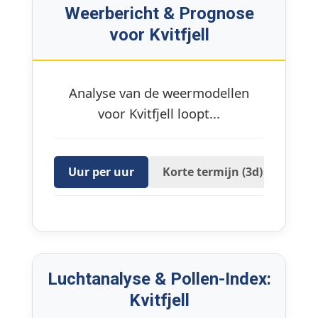
Weerbericht & Prognose
voor Kvitfjell
Analyse van de weermodellen
voor Kvitfjell loopt...
Uur per uur
Korte termijn (3d)
16 D
Luchtanalyse & Pollen-Index:
Kvitfjell