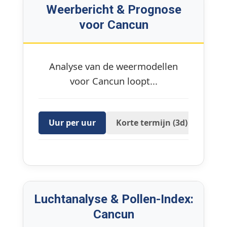
Weerbericht & Prognose
voor Cancun
Analyse van de weermodellen
voor Cancun loopt...
Uur per uur
Korte termijn (3d)
16 D
Luchtanalyse & Pollen-Index:
Cancun