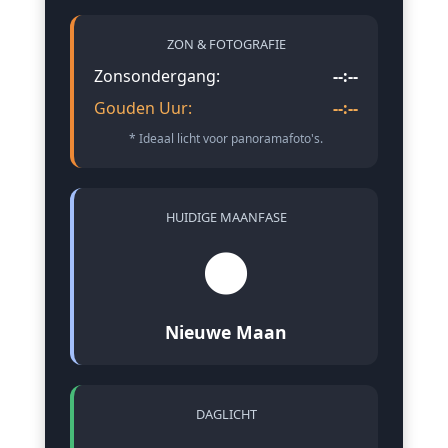
ZON & FOTOGRAFIE
Zonsondergang:
--:--
Gouden Uur:
--:--
* Ideaal licht voor panoramafoto's.
HUIDIGE MAANFASE
🌑
Nieuwe Maan
DAGLICHT