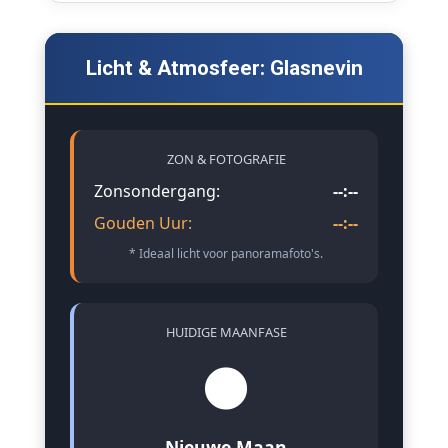
Licht & Atmosfeer: Glasnevin
ZON & FOTOGRAFIE
Zonsondergang:
--:--
Gouden Uur:
--:--
* Ideaal licht voor panoramafoto's.
HUIDIGE MAANFASE
🌑
Nieuwe Maan