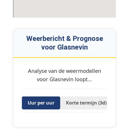
Weerbericht & Prognose
voor Glasnevin
Analyse van de weermodellen
voor Glasnevin loopt...
Uur per uur
Korte termijn (3d)
16 D