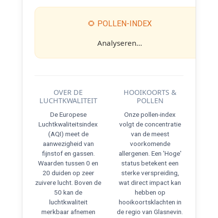
🌻 POLLEN-INDEX
Analyseren...
OVER DE
HOOIKOORTS &
LUCHTKWALITEIT
POLLEN
De Europese
Onze pollen-index
Luchtkwaliteitsindex
volgt de concentratie
(AQI) meet de
van de meest
aanwezigheid van
voorkomende
fijnstof en gassen.
allergenen. Een 'Hoge'
Waarden tussen 0 en
status betekent een
20 duiden op zeer
sterke verspreiding,
zuivere lucht. Boven de
wat direct impact kan
50 kan de
hebben op
luchtkwaliteit
hooikoortsklachten in
merkbaar afnemen
de regio van Glasnevin.