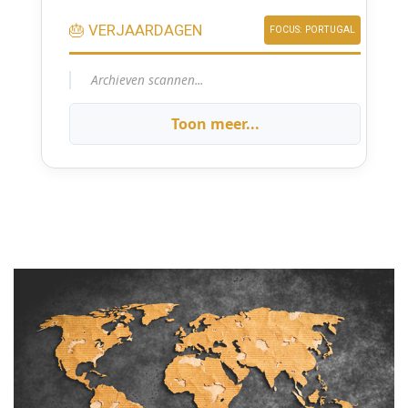
🎂 VERJAARDAGEN
FOCUS: PORTUGAL
Archieven scannen...
Toon meer...