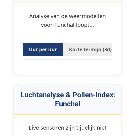
Analyse van de weermodellen
voor Funchal loopt...
Uur per uur
Korte termijn (3d)
16 D
Luchtanalyse & Pollen-Index:
Funchal
Live sensoren zijn tijdelijk niet