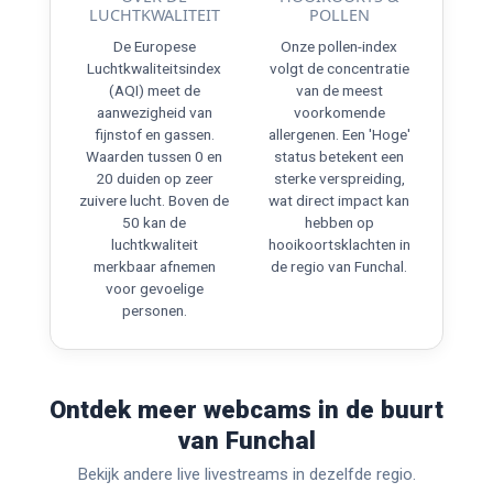
LUCHTKWALITEIT
POLLEN
De Europese
Onze pollen-index
Luchtkwaliteitsindex
volgt de concentratie
(AQI) meet de
van de meest
aanwezigheid van
voorkomende
fijnstof en gassen.
allergenen. Een 'Hoge'
Waarden tussen 0 en
status betekent een
20 duiden op zeer
sterke verspreiding,
zuivere lucht. Boven de
wat direct impact kan
50 kan de
hebben op
luchtkwaliteit
hooikoortsklachten in
merkbaar afnemen
de regio van Funchal.
voor gevoelige
personen.
Ontdek meer webcams in de buurt
van Funchal
Bekijk andere live livestreams in dezelfde regio.