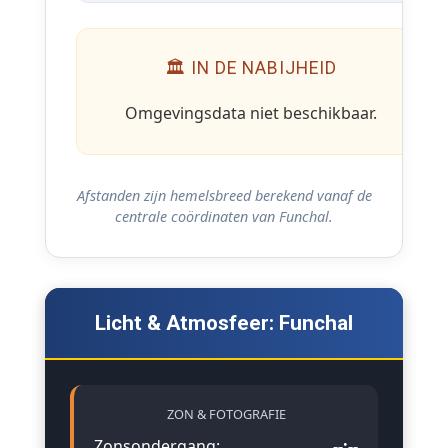
🏛 IN DE NABIJHEID
Omgevingsdata niet beschikbaar.
Afstanden zijn hemelsbreed berekend vanaf de
centrale coördinaten van Funchal.
Licht & Atmosfeer: Funchal
ZON & FOTOGRAFIE
Zonsondergang:
--:--