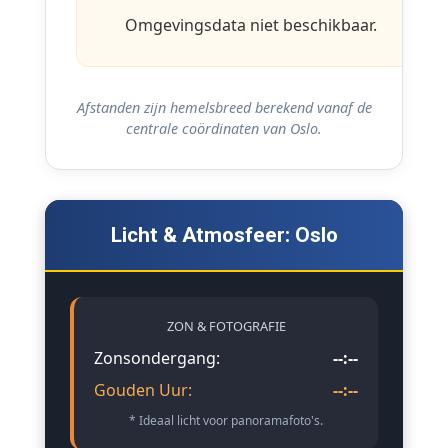
Omgevingsdata niet beschikbaar.
Afstanden zijn hemelsbreed berekend vanaf de
centrale coördinaten van Oslo.
Licht & Atmosfeer: Oslo
ZON & FOTOGRAFIE
Zonsondergang:
--:--
Gouden Uur:
--:--
* Ideaal licht voor panoramafoto's.