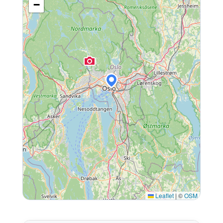
−
Leaflet
|
©
OSM