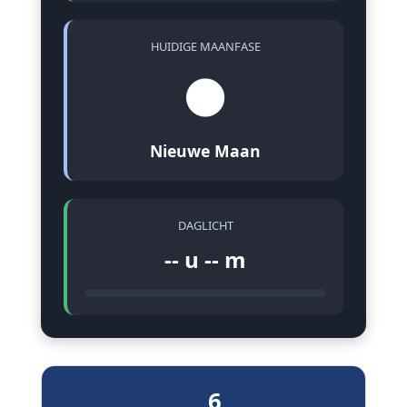
HUIDIGE MAANFASE
🌑
Nieuwe Maan
DAGLICHT
-- u -- m
6