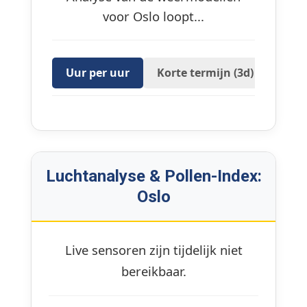
voor Oslo loopt...
Uur per uur
Korte termijn (3d)
16 D
Luchtanalyse & Pollen-Index:
Oslo
Live sensoren zijn tijdelijk niet
bereikbaar.