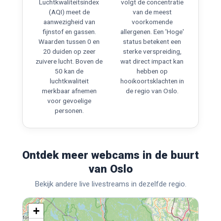
Luchtkwaliteitsindex
volgt de concentratie
(AQI) meet de
van de meest
aanwezigheid van
voorkomende
fijnstof en gassen.
allergenen. Een 'Hoge'
Waarden tussen 0 en
status betekent een
20 duiden op zeer
sterke verspreiding,
zuivere lucht. Boven de
wat direct impact kan
50 kan de
hebben op
luchtkwaliteit
hooikoortsklachten in
merkbaar afnemen
de regio van Oslo.
voor gevoelige
personen.
Ontdek meer webcams in de buurt
van Oslo
Bekijk andere live livestreams in dezelfde regio.
+