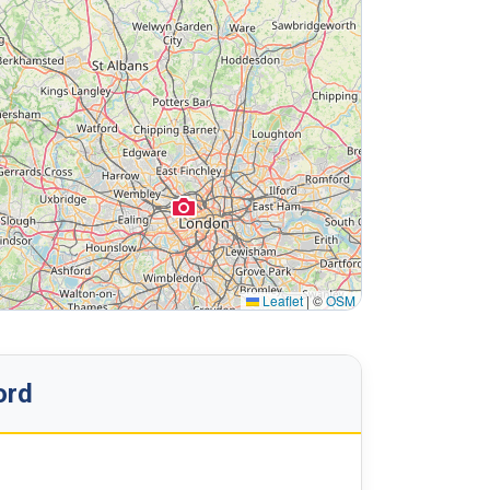
Leaflet
|
©
OSM
ord