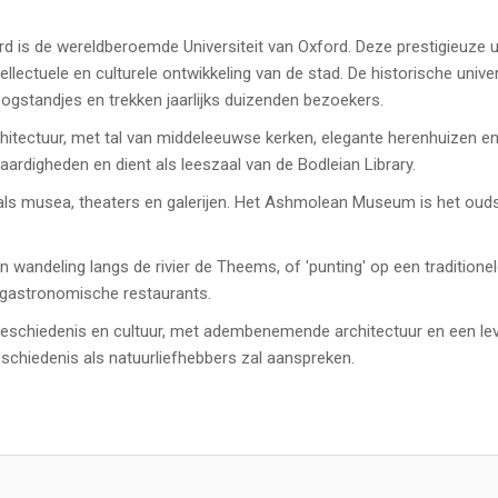
is de wereldberoemde Universiteit van Oxford. Deze prestigieuze uni
ellectuele en culturele ontwikkeling van de stad. De historische univ
hoogstandjes en trekken jaarlijks duizenden bezoekers.
hitectuur, met tal van middeleeuwse kerken, elegante herenhuizen en
rdigheden en dient als leeszaal van de Bodleian Library.
 zoals musea, theaters en galerijen. Het Ashmolean Museum is het o
andeling langs de rivier de Theems, of 'punting' op een traditionele
t gastronomische restaurants.
 geschiedenis en cultuur, met adembenemende architectuur en een le
schiedenis als natuurliefhebbers zal aanspreken.