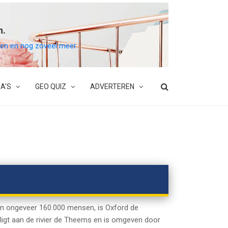
n.
belen en nog zoveel meer
A'S
GEO QUIZ
ADVERTEREN
 van ongeveer 160.000 mensen, is Oxford de
ligt aan de rivier de Theems en is omgeven door