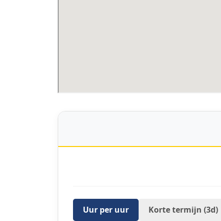
Uur per uur
Korte termijn (3d)