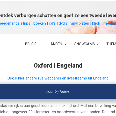
ntdek verborgen schatten en geef ze een tweede leve
weedehands strips | boeken | cd's | dvd's | vinyl platen | kledij | meu
BELGIË
LANDEN
SNOWCAMS
THEM
Oxford | Engeland
Bekijk hier andere live webcams en livestreams uit Engeland
Fout bij laden.
 stad die rijk is aan geschiedenis en bekendheid. Met een bevolking
zich op ongeveer 90 kilometer ten noordwesten van Londen. De stad 