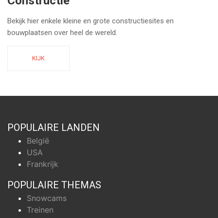
Constructie
Bekijk hier enkele kleine en grote constructiesites en
bouwplaatsen over heel de wereld.
KIJK
POPULAIRE LANDEN
België
USA
Frankrijk
POPULAIRE THEMAS
Snowcams
Treinen