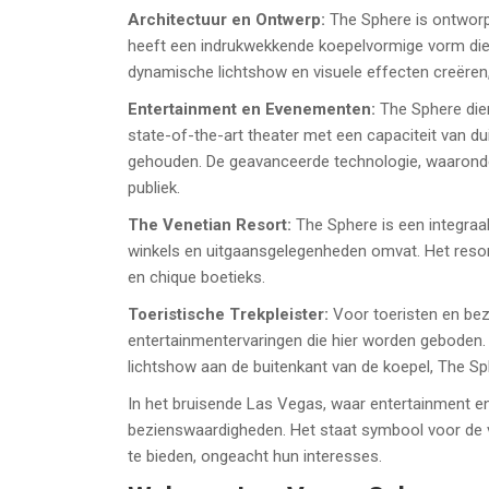
Architectuur en Ontwerp:
The Sphere is ontworpe
heeft een indrukwekkende koepelvormige vorm die 
dynamische lichtshow en visuele effecten creëren, 
Entertainment en Evenementen:
The Sphere dien
state-of-the-art theater met een capaciteit van 
gehouden. De geavanceerde technologie, waaronde
publiek.
The Venetian Resort:
The Sphere is een integraa
winkels en uitgaansgelegenheden omvat. Het resort
en chique boetieks.
Toeristische Trekpleister:
Voor toeristen en bez
entertainmentervaringen die hier worden geboden.
lichtshow aan de buitenkant van de koepel, The Sph
In het bruisende Las Vegas, waar entertainment e
bezienswaardigheden. Het staat symbool voor de vo
te bieden, ongeacht hun interesses.