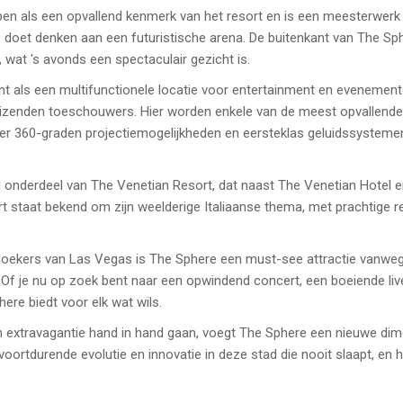
n als een opvallend kenmerk van het resort en is een meesterwerk v
doet denken aan een futuristische arena. De buitenkant van The Sp
wat 's avonds een spectaculair gezicht is.
t als een multifunctionele locatie voor entertainment en evenement
duizenden toeschouwers. Hier worden enkele van de meest opvallend
r 360-graden projectiemogelijkheden en eersteklas geluidssystemen
l onderdeel van The Venetian Resort, dat naast The Venetian Hotel e
 staat bekend om zijn weelderige Italiaanse thema, met prachtige re
oekers van Las Vegas is The Sphere een must-see attractie vanweg
 Of je nu op zoek bent naar een opwindend concert, een boeiende liv
ere biedt voor elk wat wils.
n extravagantie hand in hand gaan, voegt The Sphere een nieuwe dime
ortdurende evolutie en innovatie in deze stad die nooit slaapt, en h