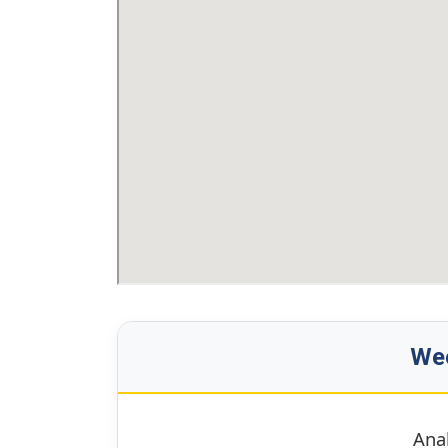
Wee
Ana