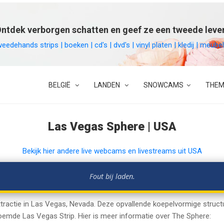
ntdek verborgen schatten en geef ze een tweede leve
weedehands strips | boeken | cd's | dvd's | vinyl platen | kledij | meu
BELGIË
LANDEN
SNOWCAMS
THEM
Las Vegas Sphere | USA
Bekijk hier andere live webcams en livestreams uit USA
Fout bij laden.
attractie in Las Vegas, Nevada. Deze opvallende koepelvormige struct
oemde Las Vegas Strip. Hier is meer informatie over The Sphere: