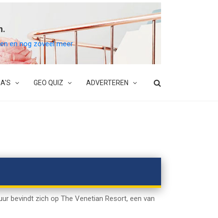
n.
belen en nog zoveel meer
A'S
GEO QUIZ
ADVERTEREN
uur bevindt zich op The Venetian Resort, een van