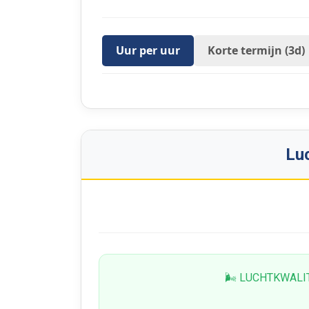
Uur per uur
Korte termijn (3d)
Luc
🌬 LUCHTKWALI