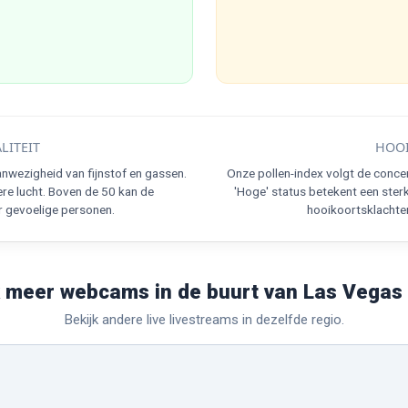
LITEIT
HOOI
nwezigheid van fijnstof en gassen.
Onze pollen-index volgt de conce
re lucht. Boven de 50 kan de
'Hoge' status betekent een ster
r gevoelige personen.
hooikoortsklachten
 meer webcams in de buurt van Las Vegas
Bekijk andere live livestreams in dezelfde regio.