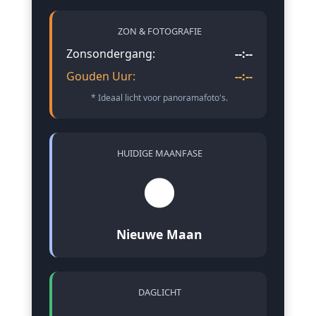
ZON & FOTOGRAFIE
Zonsondergang:
--:--
Gouden Uur:
--:--
* Ideaal licht voor panoramafoto's.
HUIDIGE MAANFASE
🌑
Nieuwe Maan
DAGLICHT