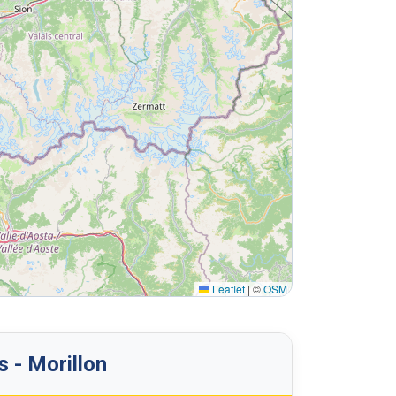
Leaflet
|
©
OSM
 - Morillon