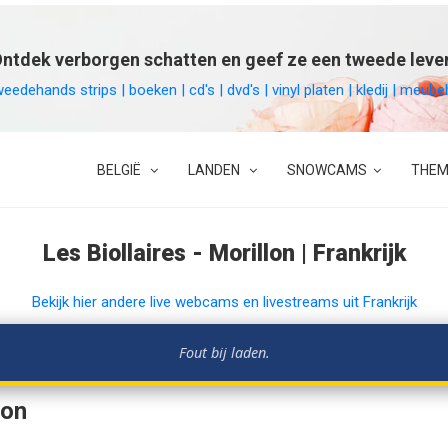
ntdek verborgen schatten en geef ze een tweede leve
weedehands strips | boeken | cd's | dvd's | vinyl platen | kledij | meu
BELGIË
LANDEN
SNOWCAMS
THEM
Les Biollaires - Morillon | Frankrijk
Bekijk hier andere live webcams en livestreams uit Frankrijk
Fout bij laden.
lon