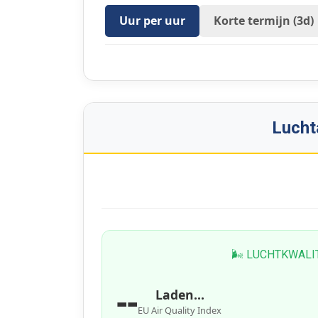
Uur per uur
Korte termijn (3d)
Luchta
🌬 LUCHTKWALI
--
Laden...
EU Air Quality Index