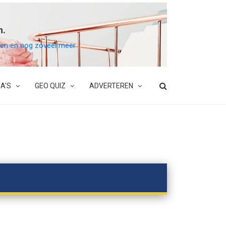
n.
belen en nog zoveel meer
A'S
GEO QUIZ
ADVERTEREN