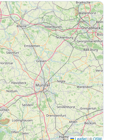
Leaflet
|
©
OSM