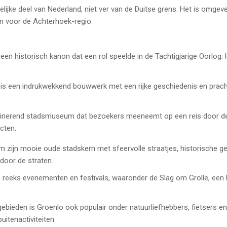
telijke deel van Nederland, niet ver van de Duitse grens. Het is omgev
jn voor de Achterhoek-regio.
n historisch kanon dat een rol speelde in de Tachtigjarige Oorlog. 
is een indrukwekkend bouwwerk met een rijke geschiedenis en prachti
inerend stadsmuseum dat bezoekers meeneemt op een reis door de 
cten.
 zijn mooie oude stadskern met sfeervolle straatjes, historische ge
door de straten.
eeks evenementen en festivals, waaronder de Slag om Grolle, een h
gebieden is Groenlo ook populair onder natuurliefhebbers, fietsers e
itenactiviteiten.