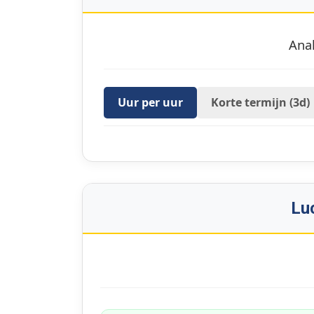
Anal
Uur per uur
Korte termijn (3d)
Lu