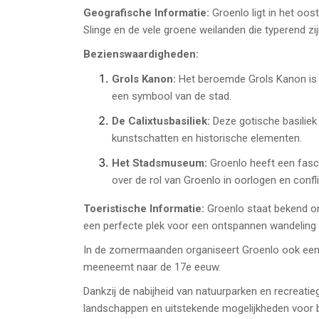
Geografische Informatie:
Groenlo ligt in het oos
Slinge en de vele groene weilanden die typerend zi
Bezienswaardigheden:
Grols Kanon:
Het beroemde Grols Kanon is ee
een symbool van de stad.
De Calixtusbasiliek:
Deze gotische basiliek 
kunstschatten en historische elementen.
Het Stadsmuseum:
Groenlo heeft een fasc
over de rol van Groenlo in oorlogen en confli
Toeristische Informatie:
Groenlo staat bekend om
een perfecte plek voor een ontspannen wandeling 
In de zomermaanden organiseert Groenlo ook een r
meeneemt naar de 17e eeuw.
Dankzij de nabijheid van natuurparken en recreatie
landschappen en uitstekende mogelijkheden voor bu