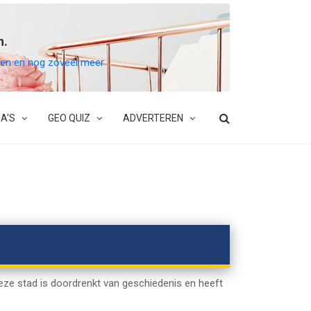
n.
belen en nog zoveel meer
A'S
GEO QUIZ
ADVERTEREN
 Deze stad is doordrenkt van geschiedenis en heeft