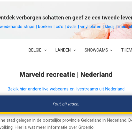
ntdek verborgen schatten en geef ze een tweede leve
weedehands strips | boeken | cd's | dvd's | vinyl platen | kledij | meu
BELGIË
LANDEN
SNOWCAMS
THEM
Marveld recreatie | Nederland
Bekijk hier andere live webcams en livestreams uit Nederland
Fout bij laden.
sche stad gelegen in de oostelijke provincie Gelderland in Nederland.
volking. Hier is wat meer informatie over Groenlo: