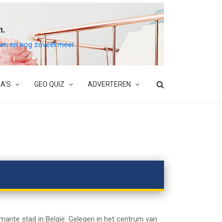
n.
belen en nog zoveel meer
A'S
GEO QUIZ
ADVERTEREN
rmante stad in België. Gelegen in het centrum van