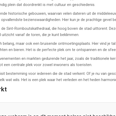
ndig plein dat doordrenkt is met cultuur en geschiedenis.
kende historische gebouwen, waarvan velen dateren uit de middeleeuw
e opvallendste bezienswaardigheden. Hier kun je de prachtige gevel
 de Sint-Romboutskathedraal, die hoog boven de stad uittorent. De
itzicht vanaf de toren, die je kunt beklimmen.
ch belang, maar ook een bruisende ontmoetingsplaats. Hier vind je tal
chten en bieren. Het is de perfecte plek om te ontspannen en de sfe
venementen en markten gedurende het jaar, zoals de traditionele kers
t een centrale plek voor zowel inwoners als toeristen.
sit bestemming voor iedereen die de stad verkent. Of je nu van gesch
r elk wat wils. Het is een plek waar het verleden en het heden harm
rkt