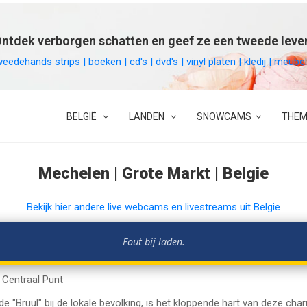
ntdek verborgen schatten en geef ze een tweede leve
weedehands strips | boeken | cd's | dvd's | vinyl platen | kledij | meu
BELGIË
LANDEN
SNOWCAMS
THEM
Mechelen | Grote Markt | Belgie
Bekijk hier andere live webcams en livestreams uit Belgie
Fout bij laden.
 Centraal Punt
 "Bruul" bij de lokale bevolking, is het kloppende hart van deze cha