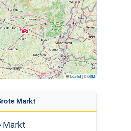
Leaflet
|
©
OSM
Grote Markt
e Markt