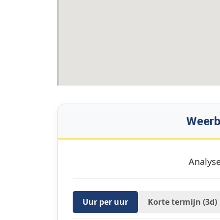
Weerb
Analyse
Uur per uur
Korte termijn (3d)